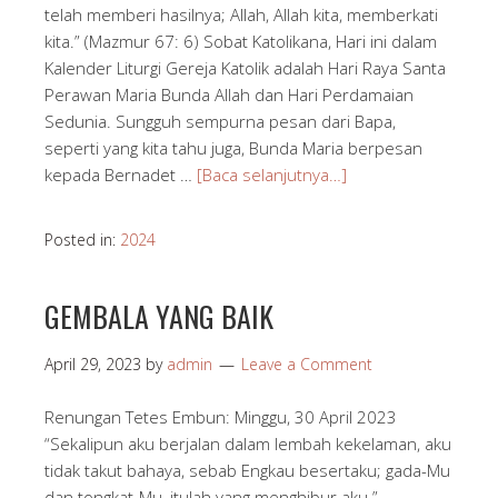
telah memberi hasilnya; Allah, Allah kita, memberkati
kita.” (Mazmur 67: 6) Sobat Katolikana, Hari ini dalam
Kalender Liturgi Gereja Katolik adalah Hari Raya Santa
Perawan Maria Bunda Allah dan Hari Perdamaian
Sedunia. Sungguh sempurna pesan dari Bapa,
seperti yang kita tahu juga, Bunda Maria berpesan
kepada Bernadet …
[Baca selanjutnya…]
Posted in:
2024
GEMBALA YANG BAIK
April 29, 2023
by
admin
Leave a Comment
Renungan Tetes Embun: Minggu, 30 April 2023
“Sekalipun aku berjalan dalam lembah kekelaman, aku
tidak takut bahaya, sebab Engkau besertaku; gada-Mu
dan tongkat-Mu, itulah yang menghibur aku.”