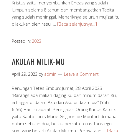
Kristus yaitu menyembuhkan Eneas yang sudah
lumpuh selama 8 tahun dan membangkitkan Tabita
yang sudah meninggal. Menariknya seluruh mujizat itu
dilakukan oleh rasul …
[Baca selanjutnya…]
Posted in:
2023
AKULAH MILIK-MU
April 29, 2023
by
admin
Leave a Comment
Renungan Tetes Embun: Jumat, 28 April 2023
“Barangsiapa makan daging-Ku dan minum darah-Ku,
ia tinggal di dalam Aku dan Aku di dalam dia” (Yoh.
6:56) Hari ini adalah Peringatan Orang Kudus Katolik
yaitu Santo Louis Marie Grignon de Monfort di mana
dalam sebuah doa, beliau berkata Totus Tuus ego
sum yang berarti Akulah Milikmu. Pernyataan …
[Baca