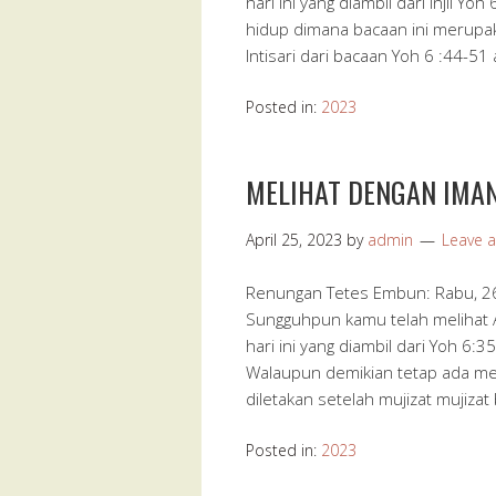
hari ini yang diambil dari injil Yo
hidup dimana bacaan ini merupa
Intisari dari bacaan Yoh 6 :44-51
Posted in:
2023
MELIHAT DENGAN IMA
April 25, 2023
by
admin
Leave 
Renungan Tetes Embun: Rabu, 26 
Sungguhpun kamu telah melihat Ak
hari ini yang diambil dari Yoh 6:
Walaupun demikian tetap ada mena
diletakan setelah mujizat mujiza
Posted in:
2023