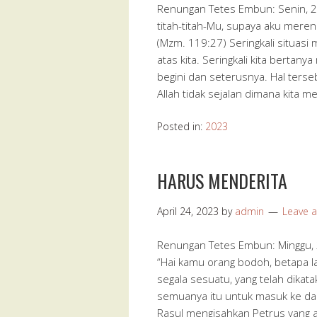
Renungan Tetes Embun: Senin, 24
titah-titah-Mu, supaya aku mere
(Mzm. 119:27) Seringkali situas
atas kita. Seringkali kita berta
begini dan seterusnya. Hal terse
Allah tidak sejalan dimana kita m
Posted in:
2023
HARUS MENDERITA
April 24, 2023
by
admin
Leave 
Renungan Tetes Embun: Minggu, 2
“Hai kamu orang bodoh, betapa l
segala sesuatu, yang telah dika
semuanya itu untuk masuk ke dal
Rasul mengisahkan Petrus yang 