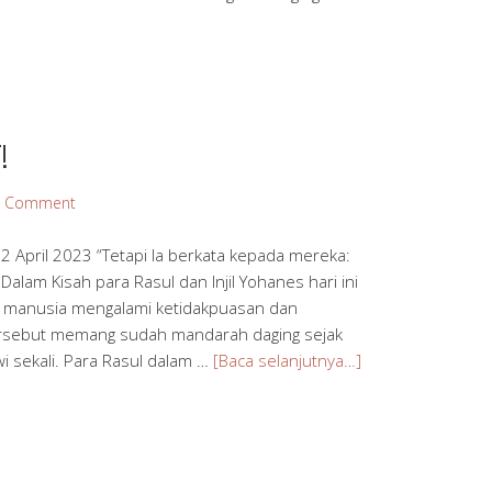
]
!
a Comment
 April 2023 “Tetapi Ia berkata kepada mereka:
) Dalam Kisah para Rasul dan Injil Yohanes hari ini
na manusia mengalami ketidakpuasan dan
tersebut memang sudah mandarah daging sejak
i sekali. Para Rasul dalam …
[Baca selanjutnya…]