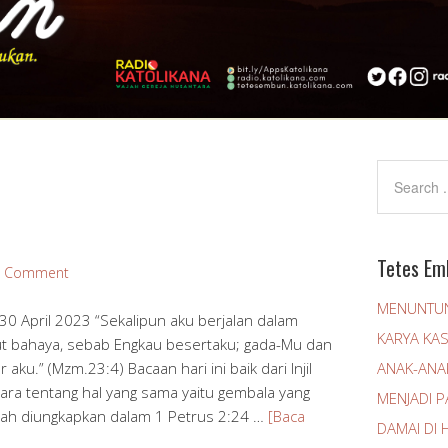
Tetes Em
a Comment
MENUNTUN
0 April 2023 “Sekalipun aku berjalan dalam
KARYA KA
ut bahaya, sebab Engkau besertaku; gada-Mu dan
aku.” (Mzm.23:4) Bacaan hari ini baik dari Injil
ANAK-ANA
a tentang hal yang sama yaitu gembala yang
MENJADI 
alah diungkapkan dalam 1 Petrus 2:24 …
[Baca
DAMAI DI H