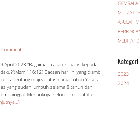
GEMBALA 
MUJIZAT D
AKULAH MI
BERBINCA
MELIHAT 
a Comment
Kategori
9 April 2023 “Bagaimana akan kubalas kepada
daku?”(Mzm.116:12) Bacaan hari ini yang diambil
2023
rcerita tentang mujizat atas nama Tuhan Yesus
2024
eas yang sudah lumpuh selama 8 tahun dan
 meninggal. Menariknya seluruh mujizat itu
njutnya…]