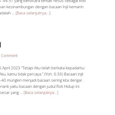
h 6 :44-51 yang berbicara terkait Yesus sebagai Roti
kan kesinambungan dengan bacaan Injil kemarin.
 adalah …
[Baca selanjutnya…]
N
a Comment
April 2023 “Tetapi Aku telah berkata kepadamu:
u, kamu tidak percaya.” (Yoh. 6:36) Bacaan injil
35-40 mungkin menjadi bacaan sering kita dengar.
rik yaitu bacaan dengan judul Roti Hidup ini
t besar yang …
[Baca selanjutnya…]