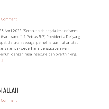
a Comment
5 April 2023 “Serahkanlah segala kekuatiranmu
hara kamu.” (1 Petrus 5:7) Providentia Dei yang
dapat diartikan sebagai pemeliharaan Tuhan atau
a yang nampak sederhana pengucapannya ini
penuhi dengan rasa insecure dan overthinking.
…]
N ALLAH
a Comment