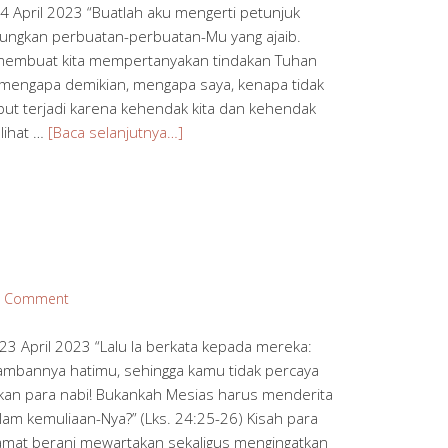
 April 2023 “Buatlah aku mengerti petunjuk
nungkan perbuatan-perbuatan-Mu yang ajaib.
i membuat kita mempertanyakan tindakan Tuhan
nya mengapa demikian, mengapa saya, kenapa tidak
but terjadi karena kehendak kita dan kehendak
elihat …
[Baca selanjutnya…]
a Comment
3 April 2023 “Lalu Ia berkata kepada mereka:
ambannya hatimu, sehingga kamu tidak percaya
takan para nabi! Bukankah Mesias harus menderita
am kemuliaan-Nya?” (Lks. 24:25-26) Kisah para
amat berani mewartakan sekaligus mengingatkan