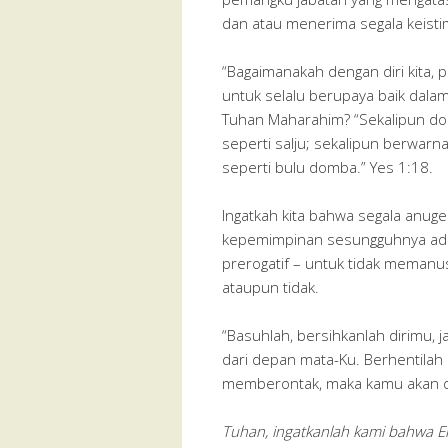
dan atau menerima segala keist
“Bagaimanakah dengan diri kita, pr
untuk selalu berupaya baik dala
Tuhan Maharahim? “Sekalipun dos
seperti salju; sekalipun berwarn
seperti bulu domba.” Yes 1:18.
Ingatkah kita bahwa segala anuge
kepemimpinan sesungguhnya ada
prerogatif – untuk tidak memanus
ataupun tidak.
“Basuhlah, bersihkanlah dirimu,
dari depan mata-Ku. Berhentilah 
memberontak, maka kamu akan di
Tuhan, ingatkanlah kami bahwa En