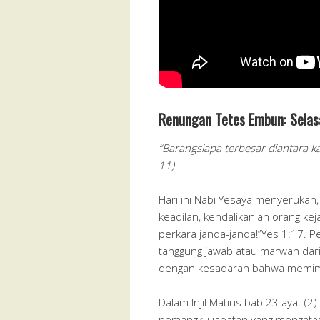
Renungan Tetes Embun: Selas
“Barangsiapa terbesar diantara k
11)
Hari ini Nabi Yesaya menyerukan,
keadilan, kendalikanlah orang ke
perkara janda-janda!”Yes 1:17. P
tanggung jawab atau marwah da
dengan kesadaran bahwa memimp
Dalam Injil Matius bab 23 ayat (2
pemangku jabatan yang mengata