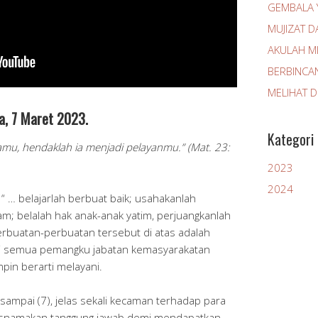
GEMBALA 
MUJIZAT D
AKULAH MI
BERBINCA
MELIHAT 
a, 7 Maret 2023.
Kategori
amu, hendaklah ia menjadi pelayanmu.” (Mat. 23:
2023
2024
 “ … belajarlah berbuat baik; usahakanlah
jam; belalah hak anak-anak yatim, perjuangkanlah
erbuatan-perbuatan tersebut di atas adalah
ri semua pemangku jabatan kemasyarakatan
in berarti melayani.
) sampai (7), jelas sekali kecaman terhadap para
snamakan tanggung jawab demi mendapatkan