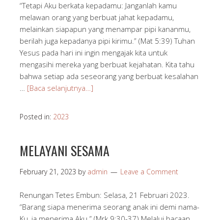
“Tetapi Aku berkata kepadamu: Janganlah kamu
melawan orang yang berbuat jahat kepadamu,
melainkan siapapun yang menampar pipi kananmu,
berilah juga kepadanya pipi kirimu.” (Mat 5:39) Tuhan
Yesus pada hari ini ingin mengajak kita untuk
mengasihi mereka yang berbuat kejahatan. Kita tahu
bahwa setiap ada seseorang yang berbuat kesalahan
…
[Baca selanjutnya…]
Posted in:
2023
MELAYANI SESAMA
February 21, 2023
by
admin
Leave a Comment
Renungan Tetes Embun: Selasa, 21 Februari 2023.
“Barang siapa menerima seorang anak ini demi nama-
Ku, ia menerima Aku.” (Mrk 9:30-37) Melalui bacaan