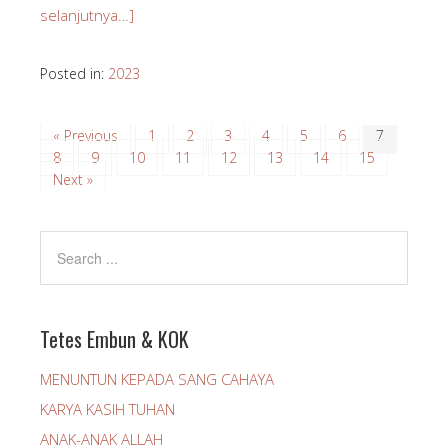
selanjutnya…]
Posted in:
2023
« Previous
1
2
3
4
5
6
7
8
9
10
11
12
13
14
15
Next »
Tetes Embun & KOK
MENUNTUN KEPADA SANG CAHAYA
KARYA KASIH TUHAN
ANAK-ANAK ALLAH